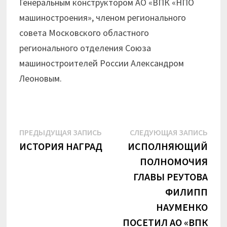
Генеральным конструктором АО «ВПК «НПО
машиностроения», членом регионального
совета Московского областного
регионального отделения Союза
машиностроителей России Александром
Леоновым.
Навигация
Предыдущая
Сле
ПРЕДЫДУЩАЯ ЗАПИСЬ
СЛЕДУЮЩАЯ ЗАПИСЬ
запись:
запи
ИСТОРИЯ НАГРАД
ИСПОЛНЯЮЩИЙ
по
ПОЛНОМОЧИЯ
записям
ГЛАВЫ РЕУТОВА
ФИЛИПП
НАУМЕНКО
ПОСЕТИЛ АО «ВПК